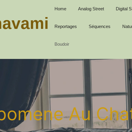
Home
Analog Street
Digital S
havami
Reportages
Séquences
Natu
Boudoir
pomene Au Cha