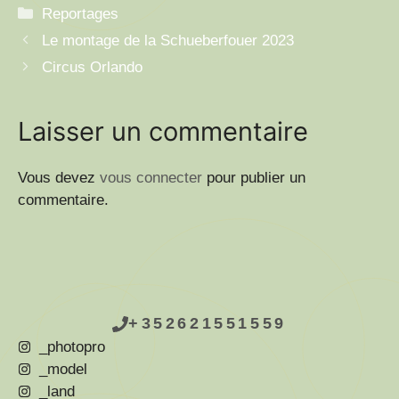
Catégories
Reportages
Le montage de la Schueberfouer 2023
Circus Orlando
Laisser un commentaire
Vous devez
vous connecter
pour publier un
commentaire.
+352621551559
_photopro
_model
_land