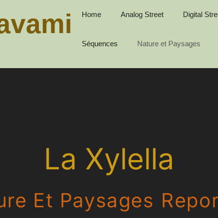
avami
Home
Analog Street
Digital Stre
Séquences
Nature et Paysages
La Xylella
ure Et Paysages
|
Repo