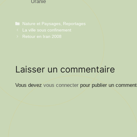
Uranie
Catégories
Nature et Paysages
,
Reportages
La ville sous confinement
Retour en Iran 2008
Laisser un commentaire
Vous devez
vous connecter
pour publier un comment